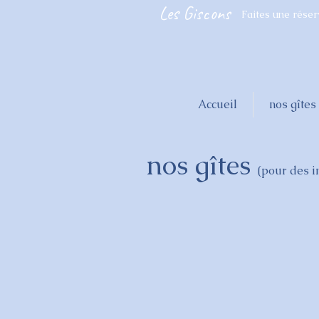
Les Giscons
Faites une réser
Accueil
nos gîtes
nos gîtes
(pour des i