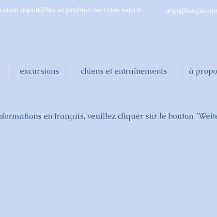
vation aujourd'hui et profitez de votre séjour
anja@lesgiscons
excursions
chiens et entraînements
à propo
nformations en français, veuillez cliquer sur le bouton "Weit