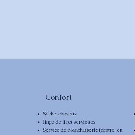
Confort
Sèche-cheveux
linge de lit et serviettes
Service de blanchisserie (contre en