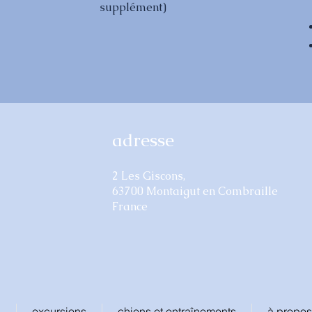
supplément)
adresse
2 Les Giscons,
63700 Montaigut en Combraille
France
s
excursions
chiens et entraînements
à propos