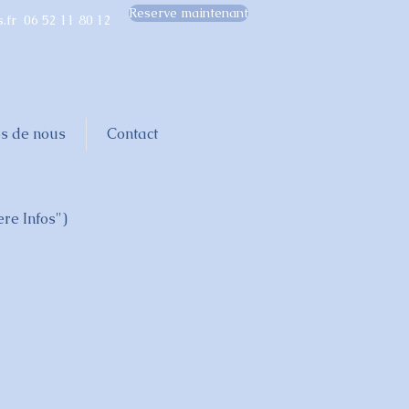
Reserve maintenant
.fr
06 52 11 80 12
s de nous
Contact
ere Infos")