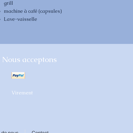
grill
machine à café (capsules)
Lave-vaisselle
Nous acceptons
Virement
 de nous
Contact