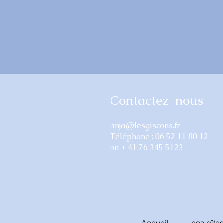
Contactez-nous
anja@lesgiscons.fr
Téléphone : 06 52 11 80 12
ou + 41 76 345 5123
Accueil
nos gîte