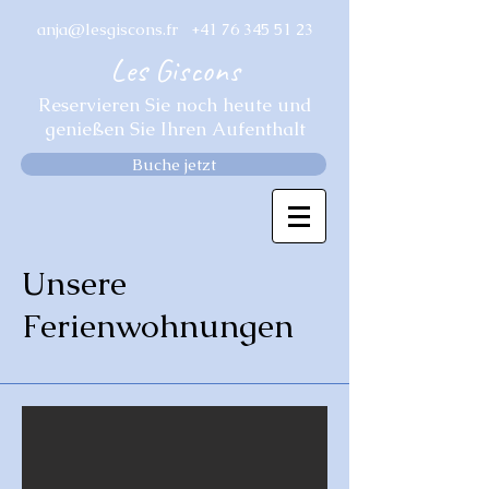
anja@lesgiscons.fr
+41 76 345 51 23
Les Giscons
Reservieren Sie noch heute und
genießen Sie Ihren Aufenthalt
Buche jetzt
Unsere
Ferienwohnungen