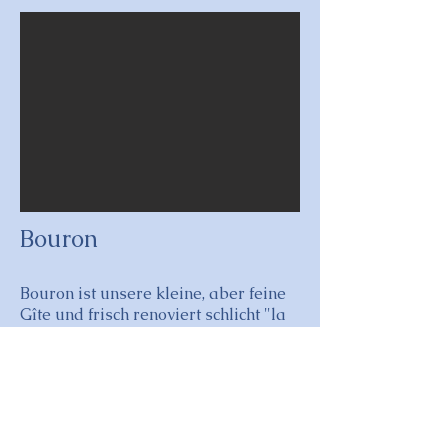
Bouron
Bouron ist unsere kleine, aber feine
Gîte und frisch renoviert schlicht "la
vie en rose". Sie ist für 2 Personen ein
gemütliches Daheim. Und direkt vor
dem Eingang schliesst sich die
private Gartenterasse an.
Selbstverständlich umzäunt, so dass
Sie Ihre Lieblinge mit nach draussen