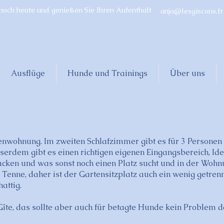
 noch heute und genießen Sie Ihren Aufenthalt
anja@lesgiscons.fr
Ausflüge
Hunde und Trainings
Über uns
ienwohnung. Im zweiten Schlafzimmer gibt es für 3 Personen
sserdem gibt es einen richtigen eigenen Eingangsbereich, Ide
ken und was sonst noch einen Platz sucht und in der Wohnun
enne, daher ist der Gartensitzplatz auch ein wenig getrennt
attig.
Gîte, das
sollte aber auch für betagte Hunde kein Problem da