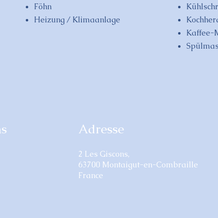
Föhn
Kühlschr
Heizung / Klimaanlage
Kochherd
Kaffee-
Spülmas
ns
Adresse
2 Les Giscons,
63700 Montaigut-en-Combraille
France