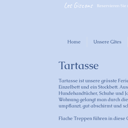
Les Giscons
Reservieren Sie
Home
Unsere Gîtes
Tartasse
Tartasse ist unsere grösste Fer
Einzelbett und ein Stockbett. Au
Hundehandtücher, Schuhe und Jac
Wohnung gelangt man durch die T
umpflanzt, gut abschirmt und sch
Flache Treppen führen in diese 