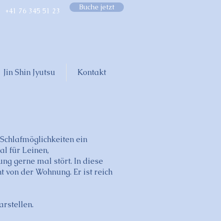
Buche jetzt
+41 76 345 51 23
Jin Shin Jyutsu
Kontakt
 Schlafmöglichkeiten ein
al für Leinen,
g gerne mal stört. In diese
 von der Wohnung. Er ist reich
rstellen.