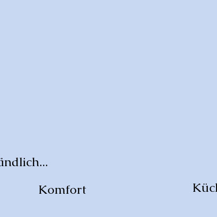
ndlich...
Küc
Komfort