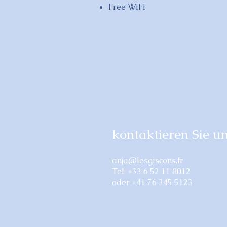
Free WiFi
kontaktieren Sie u
anja@lesgiscons.fr
Tel:
+33
6 52 11 8012
oder +41 76 345 5123